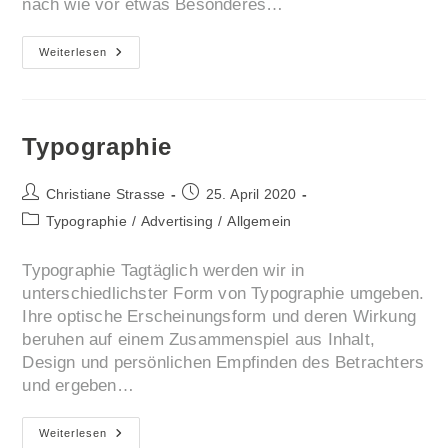
nach wie vor etwas Besonderes…
Print
Weiterlesen
Typographie
Beitrags-
Beitrag
Christiane Strasse
25. April 2020
Autor:
veröffentlicht:
Beitrags-
Typographie
/
Advertising
/
Allgemein
Kategorie:
Typographie Tagtäglich werden wir in
unterschiedlichster Form von Typographie umgeben.
Ihre optische Erscheinungsform und deren Wirkung
beruhen auf einem Zusammenspiel aus Inhalt,
Design und persönlichen Empfinden des Betrachters
und ergeben…
Typographie
Weiterlesen