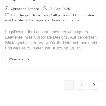
Beitrags-
Beitrag
Christiane Strasse
25. April 2020
Autor:
veröffentlicht:
Beitrags-
LogoDesign
/
Advertising
/
Allgemein
/
H.I.T. Industrie
Kategorie:
und Haustechnik
/
Legorreta House Sotogrande
LogoDesign Ihr Logo ist eines der wichtigsten
Elemente Ihres Corporate Designs. Auf den ersten
Blick symbolisiert es, wofür Ihr Unternehmen steht
und was es zu bieten hat. Kurzum: Es ist…
LogoDesign
Weiterlesen
1
2
Zur näch