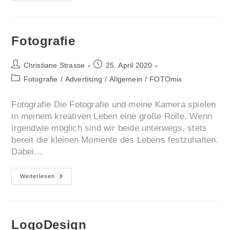
Fotografie
Beitrags-
Beitrag
Christiane Strasse
25. April 2020
Autor:
veröffentlicht:
Beitrags-
Fotografie
/
Advertising
/
Allgemein
/
FOTOmix
Kategorie:
Fotografie Die Fotografie und meine Kamera spielen
in meinem kreativen Leben eine große Rolle. Wenn
irgendwie möglich sind wir beide unterwegs, stets
bereit die kleinen Momente des Lebens festzuhalten.
Dabei…
Fotografie
Weiterlesen
LogoDesign