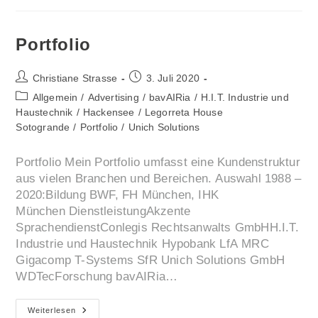
Portfolio
Beitrags-
Beitrag
Christiane Strasse
3. Juli 2020
Autor:
veröffentlicht:
Beitrags-
Allgemein
/
Advertising
/
bavAIRia
/
H.I.T. Industrie und
Kategorie:
Haustechnik
/
Hackensee
/
Legorreta House
Sotogrande
/
Portfolio
/
Unich Solutions
Portfolio Mein Portfolio umfasst eine Kundenstruktur
aus vielen Branchen und Bereichen. Auswahl 1988 –
2020:Bildung BWF, FH München, IHK
München DienstleistungAkzente
SprachendienstConlegis Rechtsanwalts GmbHH.I.T.
Industrie und Haustechnik Hypobank LfA MRC
Gigacomp T-Systems SfR Unich Solutions GmbH
WDTecForschung bavAIRia…
Portfolio
Weiterlesen