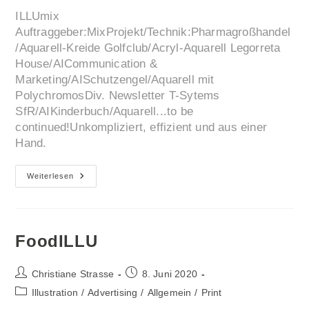
ILLUmix
Auftraggeber:MixProjekt/Technik:Pharmagroßhandel
/Aquarell-Kreide Golfclub/Acryl-Aquarell Legorreta
House/AICommunication &
Marketing/AISchutzengel/Aquarell mit
PolychromosDiv. Newsletter T-Sytems
SfR/AIKinderbuch/Aquarell...to be
continued!Unkompliziert, effizient und aus einer
Hand.
ILLUmix
Weiterlesen
FoodILLU
Beitrags-
Beitrag
Christiane Strasse
8. Juni 2020
Autor:
veröffentlicht:
Beitrags-
Illustration
/
Advertising
/
Allgemein
/
Print
Kategorie: