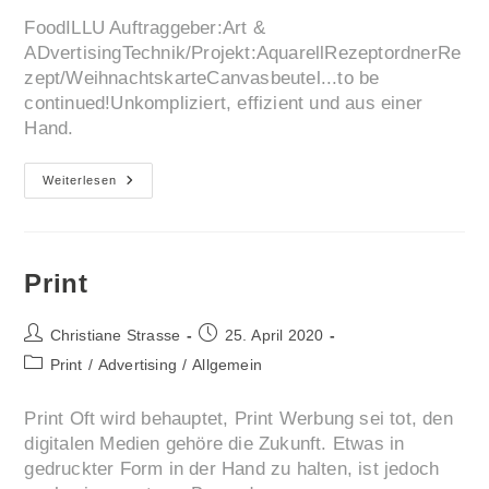
FoodILLU Auftraggeber:Art &
ADvertisingTechnik/Projekt:AquarellRezeptordnerRe
zept/WeihnachtskarteCanvasbeutel...to be
continued!Unkompliziert, effizient und aus einer
Hand.
FoodILLU
Weiterlesen
Print
Beitrags-
Beitrag
Christiane Strasse
25. April 2020
Autor:
veröffentlicht:
Beitrags-
Print
/
Advertising
/
Allgemein
Kategorie:
Print Oft wird behauptet, Print Werbung sei tot, den
digitalen Medien gehöre die Zukunft. Etwas in
gedruckter Form in der Hand zu halten, ist jedoch