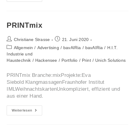
PRINTmix
Beitrags-
Beitrag
Christiane Strasse
21. Juni 2020
Autor:
veröffentlicht:
Beitrags-
Allgemein
/
Advertising
/
bavAIRia
/
bavAIRia
/
H.I.T.
Kategorie:
Industrie und
Haustechnik
/
Hackensee
/
Portfolio
/
Print
/
Unich Solutions
PRINTmix Branche:mixProjekte:Eva
Siebold KlangmassagenFraunhofer Institut
IMLWeihnachtskartenUnkompliziert, effizient und
aus einer Hand.
PRINTmix
Weiterlesen