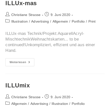
ILLUx-mas
Beitrags-
Beitrag
Christiane Strasse
9. Juni 2020
Autor:
veröffentlicht:
Beitrags-
Illustration
/
Advertising
/
Allgemein
/
Portfolio
/
Print
Kategorie:
ILLUx-mas Technik/Projekt:AquarellAcryl-
MischtechnikWeihnachtskarten... to be
continued!Unkompliziert, effizient und aus einer
Hand.
ILLUx-
Weiterlesen
Mas
ILLUmix
Beitrags-
Beitrag
Christiane Strasse
9. Juni 2020
Autor:
veröffentlicht:
Beitrags-
Allgemein
/
Advertising
/
Illustration
/
Portfolio
Kategorie: