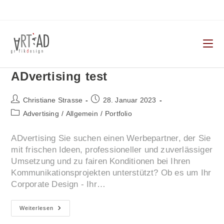
Zum
Inhalt
springen
ADvertising test
Beitrags-
Beitrag
Christiane Strasse
28. Januar 2023
Autor:
veröffentlicht:
Beitrags-
Advertising
/
Allgemein
/
Portfolio
Kategorie:
ADvertising Sie suchen einen Werbepartner, der Sie
mit frischen Ideen, professioneller und zuverlässiger
Umsetzung und zu fairen Konditionen bei Ihren
Kommunikationsprojekten unterstützt? Ob es um Ihr
Corporate Design - Ihr…
ADvertising
Weiterlesen
Test