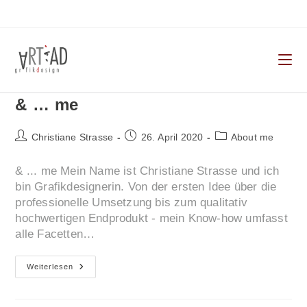
Zum
Inhalt
springen
& … me
Beitrags-
Beitrag
Beitrags-
Christiane Strasse
26. April 2020
About me
Autor:
veröffentlicht:
Kategorie:
& ... me Mein Name ist Christiane Strasse und ich
bin Grafikdesignerin. Von der ersten Idee über die
professionelle Umsetzung bis zum qualitativ
hochwertigen Endprodukt - mein Know-how umfasst
alle Facetten…
&
Weiterlesen
…
Me